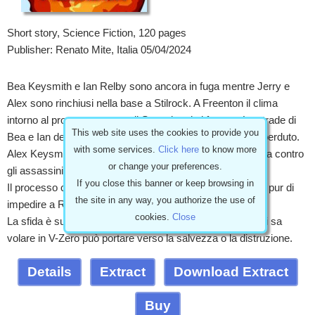
Short story, Science Fiction, 120 pages
Publisher: Renato Mite, Italia 05/04/2024
Bea Keysmith e Ian Relby sono ancora in fuga mentre Jerry e
Alex sono rinchiusi nella base a Stilrock. A Freenton il clima
intorno al processo contro gli Speculatori si fa teso. Le strade di
This web site uses the cookies to provide you
Bea e Ian devono dividersi proprio quando sembra tutto perduto.
with some services.
Click here
to know more
Alex Keysmith non sopporta la prigionia e medita vendetta contro
or change your preferences.
gli assassini di sua figlia.
If you close this banner or keep browsing in
Il processo comincia, gli Speculatori sono disposti a tutto pur di
the site in any way, you authorize the use of
impedire a Relby di testimoniare.
cookies.
Close
La sfida è su due fronti: terra e aria. Un aereo utile per chi sa
volare in V-Zero può portare verso la salvezza o la distruzione.
Details
Extract
Download Extract
Buy