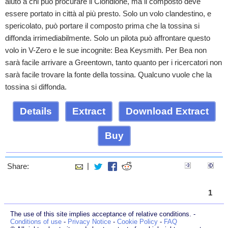
aiuto a chi può procurare il Cloridione, ma il composto deve
essere portato in città al più presto. Solo un volo clandestino, e
spericolato, può portare il composto prima che la tossina si
diffonda irrimediabilmente. Solo un pilota può affrontare questo
volo in V-Zero e le sue incognite: Bea Keysmith. Per Bea non
sarà facile arrivare a Greentown, tanto quanto per i ricercatori non
sarà facile trovare la fonte della tossina. Qualcuno vuole che la
tossina si diffonda.
Details
Extract
Download Extract
Buy
|
Share:
1
The use of this site implies acceptance of relative conditions. -
Conditions of use
-
Privacy Notice
-
Cookie Policy
-
FAQ