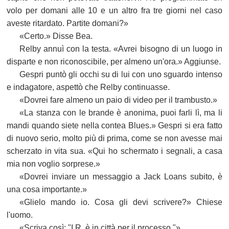
volo per domani alle 10 e un altro fra tre giorni nel caso
aveste ritardato. Partite domani?»
«Certo.» Disse Bea.
Relby annuì con la testa. «Avrei bisogno di un luogo in
disparte e non riconoscibile, per almeno un'ora.» Aggiunse.
Gespri puntò gli occhi su di lui con uno sguardo intenso
e indagatore, aspettò che Relby continuasse.
«Dovrei fare almeno un paio di video per il trambusto.»
«La stanza con le brande è anonima, puoi farli lì, ma li
mandi quando siete nella contea Blues.» Gespri si era fatto
di nuovo serio, molto più di prima, come se non avesse mai
scherzato in vita sua. «Qui ho schermato i segnali, a casa
mia non voglio sorprese.»
«Dovrei inviare un messaggio a Jack Loans subito, è
una cosa importante.»
«Glielo mando io. Cosa gli devi scrivere?» Chiese
l'uomo.
«Scriva così: "I.R. è in città per il processo."»