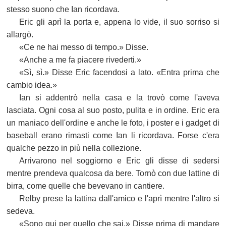
stesso suono che Ian ricordava.
Eric gli aprì la porta e, appena lo vide, il suo sorriso si
allargò.
«Ce ne hai messo di tempo.» Disse.
«Anche a me fa piacere rivederti.»
«Sì, sì.» Disse Eric facendosi a lato. «Entra prima che
cambio idea.»
Ian si addentrò nella casa e la trovò come l'aveva
lasciata. Ogni cosa al suo posto, pulita e in ordine. Eric era
un maniaco dell'ordine e anche le foto, i poster e i gadget di
baseball erano rimasti come Ian li ricordava. Forse c'era
qualche pezzo in più nella collezione.
Arrivarono nel soggiorno e Eric gli disse di sedersi
mentre prendeva qualcosa da bere. Tornò con due lattine di
birra, come quelle che bevevano in cantiere.
Relby prese la lattina dall'amico e l'aprì mentre l'altro si
sedeva.
«Sono qui per quello che sai.» Disse prima di mandare