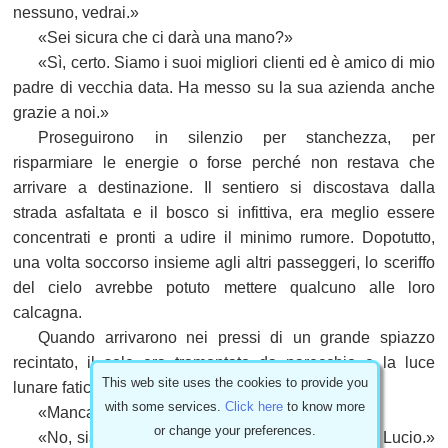
nessuno, vedrai.»
«Sei sicura che ci darà una mano?»
«Sì, certo. Siamo i suoi migliori clienti ed è amico di mio
padre di vecchia data. Ha messo su la sua azienda anche
grazie a noi.»
Proseguirono in silenzio per stanchezza, per
risparmiare le energie o forse perché non restava che
arrivare a destinazione. Il sentiero si discostava dalla
strada asfaltata e il bosco si infittiva, era meglio essere
concentrati e pronti a udire il minimo rumore. Dopotutto,
una volta soccorso insieme agli altri passeggeri, lo sceriffo
del cielo avrebbe potuto mettere qualcuno alle loro
calcagna.
Quando arrivarono nei pressi di un grande spiazzo
recintato, il sole era tramontato da parecchio e la luce
This web site uses the cookies to provide you
lunare faticava a rischiarare il sentiero.
with some services.
Click here
to know more
«Manca ancora molto?» Chiese Relby.
or change your preferences.
«No, siamo quasi arrivati. Questa è l'azienda di Lucio.»