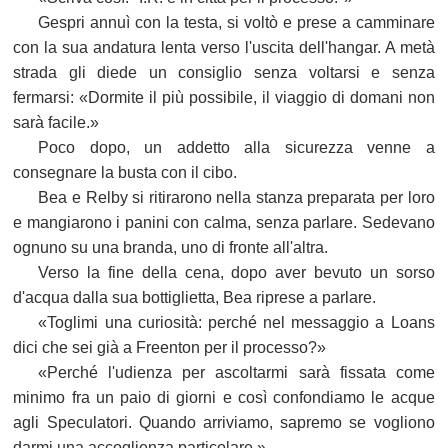
Gespri annuì con la testa, si voltò e prese a camminare
con la sua andatura lenta verso l'uscita dell'hangar. A metà
strada gli diede un consiglio senza voltarsi e senza
fermarsi: «Dormite il più possibile, il viaggio di domani non
sarà facile.»
Poco dopo, un addetto alla sicurezza venne a
consegnare la busta con il cibo.
Bea e Relby si ritirarono nella stanza preparata per loro
e mangiarono i panini con calma, senza parlare. Sedevano
ognuno su una branda, uno di fronte all'altra.
Verso la fine della cena, dopo aver bevuto un sorso
d'acqua dalla sua bottiglietta, Bea riprese a parlare.
«Toglimi una curiosità: perché nel messaggio a Loans
dici che sei già a Freenton per il processo?»
«Perché l'udienza per ascoltarmi sarà fissata come
minimo fra un paio di giorni e così confondiamo le acque
agli Speculatori. Quando arriviamo, sapremo se vogliono
darmi una accoglienza particolare.»