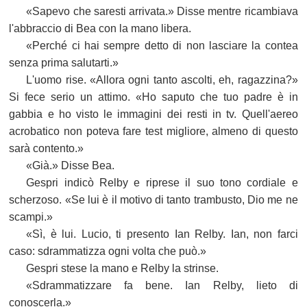
«Sapevo che saresti arrivata.» Disse mentre ricambiava
l'abbraccio di Bea con la mano libera.
«Perché ci hai sempre detto di non lasciare la contea
senza prima salutarti.»
L'uomo rise. «Allora ogni tanto ascolti, eh, ragazzina?»
Si fece serio un attimo. «Ho saputo che tuo padre è in
gabbia e ho visto le immagini dei resti in tv. Quell'aereo
acrobatico non poteva fare test migliore, almeno di questo
sarà contento.»
«Già.» Disse Bea.
Gespri indicò Relby e riprese il suo tono cordiale e
scherzoso. «Se lui è il motivo di tanto trambusto, Dio me ne
scampi.»
«Sì, è lui. Lucio, ti presento Ian Relby. Ian, non farci
caso: sdrammatizza ogni volta che può.»
Gespri stese la mano e Relby la strinse.
«Sdrammatizzare fa bene. Ian Relby, lieto di
conoscerla.»