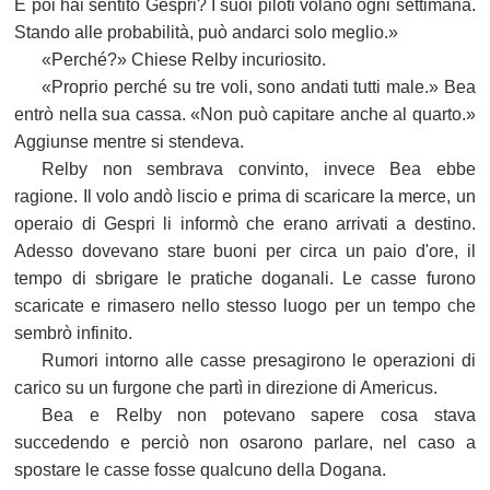
E poi hai sentito Gespri? I suoi piloti volano ogni settimana.
Stando alle probabilità, può andarci solo meglio.»
«Perché?» Chiese Relby incuriosito.
«Proprio perché su tre voli, sono andati tutti male.» Bea
entrò nella sua cassa. «Non può capitare anche al quarto.»
Aggiunse mentre si stendeva.
Relby non sembrava convinto, invece Bea ebbe
ragione. Il volo andò liscio e prima di scaricare la merce, un
operaio di Gespri li informò che erano arrivati a destino.
Adesso dovevano stare buoni per circa un paio d'ore, il
tempo di sbrigare le pratiche doganali. Le casse furono
scaricate e rimasero nello stesso luogo per un tempo che
sembrò infinito.
Rumori intorno alle casse presagirono le operazioni di
carico su un furgone che partì in direzione di Americus.
Bea e Relby non potevano sapere cosa stava
succedendo e perciò non osarono parlare, nel caso a
spostare le casse fosse qualcuno della Dogana.