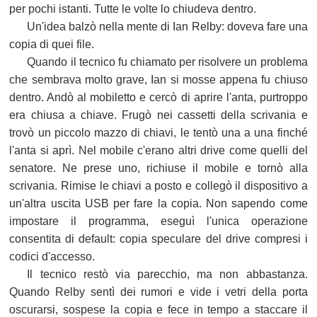
per pochi istanti. Tutte le volte lo chiudeva dentro.
Un'idea balzò nella mente di Ian Relby: doveva fare una
copia di quei file.
Quando il tecnico fu chiamato per risolvere un problema
che sembrava molto grave, Ian si mosse appena fu chiuso
dentro. Andò al mobiletto e cercò di aprire l'anta, purtroppo
era chiusa a chiave. Frugò nei cassetti della scrivania e
trovò un piccolo mazzo di chiavi, le tentò una a una finché
l'anta si aprì. Nel mobile c'erano altri drive come quelli del
senatore. Ne prese uno, richiuse il mobile e tornò alla
scrivania. Rimise le chiavi a posto e collegò il dispositivo a
un'altra uscita USB per fare la copia. Non sapendo come
impostare il programma, eseguì l'unica operazione
consentita di default: copia speculare del drive compresi i
codici d'accesso.
Il tecnico restò via parecchio, ma non abbastanza.
Quando Relby sentì dei rumori e vide i vetri della porta
oscurarsi, sospese la copia e fece in tempo a staccare il