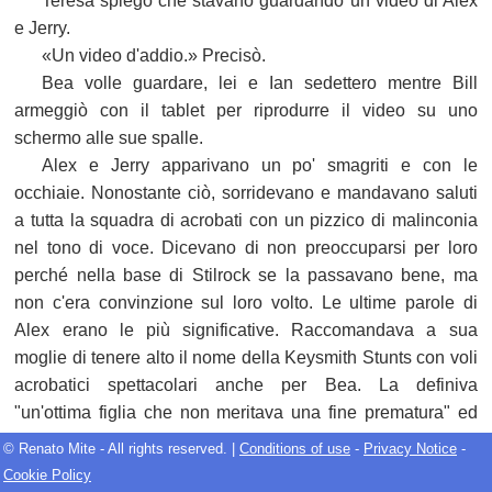
Teresa spiegò che stavano guardando un video di Alex
e Jerry.
«Un video d'addio.» Precisò.
Bea volle guardare, lei e Ian sedettero mentre Bill
armeggiò con il tablet per riprodurre il video su uno
schermo alle sue spalle.
Alex e Jerry apparivano un po' smagriti e con le
occhiaie. Nonostante ciò, sorridevano e mandavano saluti
a tutta la squadra di acrobati con un pizzico di malinconia
nel tono di voce. Dicevano di non preoccuparsi per loro
perché nella base di Stilrock se la passavano bene, ma
non c'era convinzione sul loro volto. Le ultime parole di
Alex erano le più significative. Raccomandava a sua
moglie di tenere alto il nome della Keysmith Stunts con voli
acrobatici spettacolari anche per Bea. La definiva
"un'ottima figlia che non meritava una fine prematura" ed
era convinto che lei sapesse di essere amata dai suoi
© Renato Mite - All rights reserved. |
Conditions of use
-
Privacy Notice
-
genitori "come il figliol prodigo che ritorna". Concludeva
Cookie Policy