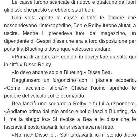
Le casse furono scaricate di nuovo e qualcuno da fuori
gli disse che presto sarebbero stati liberi.
Una volta aperte le casse e tolte le lamiere che
nascondevano l'intercapedine, Bea e Relby furono aiutati a
uscire. Mentre li precedeva fuori dal magazzino, un
dipendente di Gespri disse che era a loro disposizione per
portarli a Blueting o dovunque volessero andare.
«Prima di andare a Freenton, io dovrei fare un salto qui
in città.» Disse Relby.
«Io devo andare solo a Blueting.» Disse Bea.
Raggiunsero un furgoncino con il pianale scoperto.
«Come facciamo, allora?» Chiese l'uomo aprendo le
portiere del veicolo col telecomando.
Bea lanciò uno sguardo a Relby e fu lui a rispondere.
«Andiamo prima dal mio amico e poi ci lasci a Blueting, da
lì me la sbrigo io.» Si rivolse a Bea e le disse che le
lasciava il posto davanti, lui si sistemava nel retro.
«No, no.» Disse lei. «Sali tu davanti, io mi stendo dietro