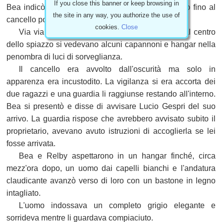
If you close this banner or keep browsing in
Bea indicò la recinzione. «Dobbiamo girare intorno fino al
the site in any way, you authorize the use of
cancello posteriore.»
cookies.
Close
Via via che procedevano lungo la recinzione, al centro
dello spiazzo si vedevano alcuni capannoni e hangar nella
penombra di luci di sorveglianza.
Il cancello era avvolto dall'oscurità ma solo in
apparenza era incustodito. La vigilanza si era accorta dei
due ragazzi e una guardia li raggiunse restando all'interno.
Bea si presentò e disse di avvisare Lucio Gespri del suo
arrivo. La guardia rispose che avrebbero avvisato subito il
proprietario, avevano avuto istruzioni di accoglierla se lei
fosse arrivata.
Bea e Relby aspettarono in un hangar finché, circa
mezz'ora dopo, un uomo dai capelli bianchi e l'andatura
claudicante avanzò verso di loro con un bastone in legno
intagliato.
L'uomo indossava un completo grigio elegante e
sorrideva mentre li guardava compiaciuto.