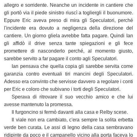
allegro e sorridente. Neanche un incidente in cantiere che
gli portò via il piede sinistro riuscì a togliergli il buonumore.
Eppure Eric aveva preso di mira gli Speculatori, perché
l'incidente era dovuto a negligenza della direzione del
cantiere. Un giorno gliela avrebbe fatta pagare. Quindi Ian
gli affidò il drive senza tante spiegazioni e gli fece
promettere di nasconderlo perché, al momento giusto,
sarebbe servito a far pagare il conto agli Speculatori.
Ian pensava che quella copia gli sarebbe servita come
garanzia contro eventuali tiri mancini degli Speculatori.
Adesso era convinto che servisse davvero a regolare i conti
per Eric e coloro che subivano i torti degli Speculatori.
Sperava di ritrovare il suo vecchio amico e che lui
avesse mantenuto la promessa.
Il furgoncino si fermò davanti alla casa e Relby scese.
Il viale non era cambiato, c'era sempre la solita erbetta
verde ben curata. Le assi di legno della casa sembravano
ridipinte da poco e il campanello vicino alla porta faceva lo