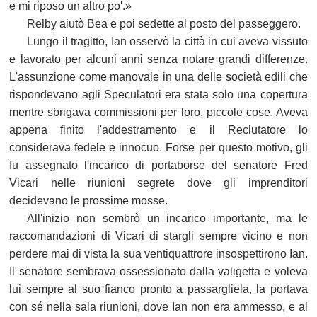
e mi riposo un altro po'.»
Relby aiutò Bea e poi sedette al posto del passeggero.
Lungo il tragitto, Ian osservò la città in cui aveva vissuto
e lavorato per alcuni anni senza notare grandi differenze.
L'assunzione come manovale in una delle società edili che
rispondevano agli Speculatori era stata solo una copertura
mentre sbrigava commissioni per loro, piccole cose. Aveva
appena finito l'addestramento e il Reclutatore lo
considerava fedele e innocuo. Forse per questo motivo, gli
fu assegnato l'incarico di portaborse del senatore Fred
Vicari nelle riunioni segrete dove gli imprenditori
decidevano le prossime mosse.
All'inizio non sembrò un incarico importante, ma le
raccomandazioni di Vicari di stargli sempre vicino e non
perdere mai di vista la sua ventiquattrore insospettirono Ian.
Il senatore sembrava ossessionato dalla valigetta e voleva
lui sempre al suo fianco pronto a passargliela, la portava
con sé nella sala riunioni, dove Ian non era ammesso, e al