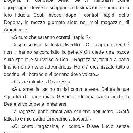
Dogana mi conosce bene. Se vi mandassi come
equipaggio, dovreste scappare a destinazione e perderei la
loro fiducia. Così, invece, dopo i controlli rapidi della
Dogana, in mezza giornata siete nei miei magazzini di
Americus.»
«Sicuro che saranno controlli rapidi?»
Gespri scosse la testa divertito. «Ora capisco perché
non ti hanno ancora fatto la pelle.» Gli diede una pacca
sulla spalla e si rivolse a Bea. «Ragazzina, tienilo a bada
finché non arrivate ad Americus. Ho già organizzato tutto a
destino, vi liberano e vi portano dove volete.»
«Grazie infinite.» Disse Bea.
«Ah, smettila, se no mi fai commuovere. Saluta la tua
squadra da parte mia.» Gespri diede una pacca anche a
Bea e si voltò per allontanarsi.
La ragazza parlò ormai alla schiena dell'uomo. «Sarà
fatto. Io e mio padre torneremo a trovarti.»
«Ci conto, ragazzina, ci conto.» Disse Lucio senza