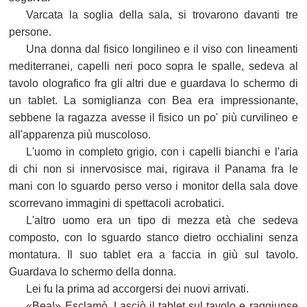
Varcata la soglia della sala, si trovarono davanti tre
persone.
Una donna dal fisico longilineo e il viso con lineamenti
mediterranei, capelli neri poco sopra le spalle, sedeva al
tavolo olografico fra gli altri due e guardava lo schermo di
un tablet. La somiglianza con Bea era impressionante,
sebbene la ragazza avesse il fisico un po' più curvilineo e
all'apparenza più muscoloso.
L'uomo in completo grigio, con i capelli bianchi e l'aria
di chi non si innervosisce mai, rigirava il Panama fra le
mani con lo sguardo perso verso i monitor della sala dove
scorrevano immagini di spettacoli acrobatici.
L'altro uomo era un tipo di mezza età che sedeva
composto, con lo sguardo stanco dietro occhialini senza
montatura. Il suo tablet era a faccia in giù sul tavolo.
Guardava lo schermo della donna.
Lei fu la prima ad accorgersi dei nuovi arrivati.
«Bea!» Esclamò. Lasciò il tablet sul tavolo e raggiunse