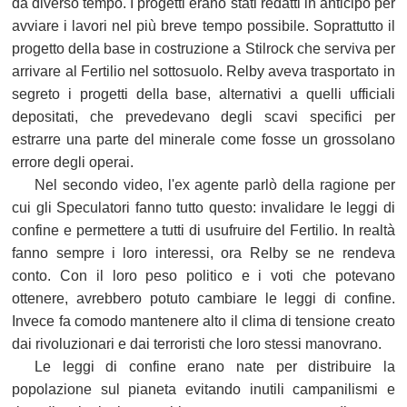
da diverso tempo. I progetti erano stati redatti in anticipo per
avviare i lavori nel più breve tempo possibile. Soprattutto il
progetto della base in costruzione a Stilrock che serviva per
arrivare al Fertilio nel sottosuolo. Relby aveva trasportato in
segreto i progetti della base, alternativi a quelli ufficiali
depositati, che prevedevano degli scavi specifici per
estrarre una parte del minerale come fosse un grossolano
errore degli operai.
Nel secondo video, l'ex agente parlò della ragione per
cui gli Speculatori fanno tutto questo: invalidare le leggi di
confine e permettere a tutti di usufruire del Fertilio. In realtà
fanno sempre i loro interessi, ora Relby se ne rendeva
conto. Con il loro peso politico e i voti che potevano
ottenere, avrebbero potuto cambiare le leggi di confine.
Invece fa comodo mantenere alto il clima di tensione creato
dai rivoluzionari e dai terroristi che loro stessi manovrano.
Le leggi di confine erano nate per distribuire la
popolazione sul pianeta evitando inutili campanilismi e