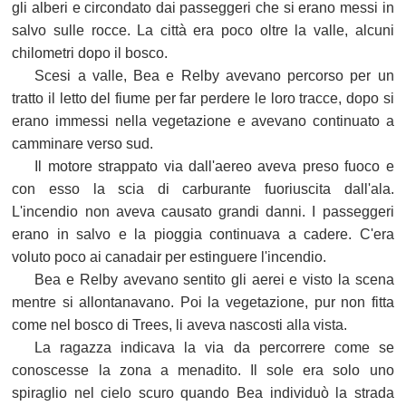
gli alberi e circondato dai passeggeri che si erano messi in
salvo sulle rocce. La città era poco oltre la valle, alcuni
chilometri dopo il bosco.
Scesi a valle, Bea e Relby avevano percorso per un
tratto il letto del fiume per far perdere le loro tracce, dopo si
erano immessi nella vegetazione e avevano continuato a
camminare verso sud.
Il motore strappato via dall'aereo aveva preso fuoco e
con esso la scia di carburante fuoriuscita dall'ala.
L'incendio non aveva causato grandi danni. I passeggeri
erano in salvo e la pioggia continuava a cadere. C'era
voluto poco ai canadair per estinguere l'incendio.
Bea e Relby avevano sentito gli aerei e visto la scena
mentre si allontanavano. Poi la vegetazione, pur non fitta
come nel bosco di Trees, li aveva nascosti alla vista.
La ragazza indicava la via da percorrere come se
conoscesse la zona a menadito. Il sole era solo uno
spiraglio nel cielo scuro quando Bea individuò la strada