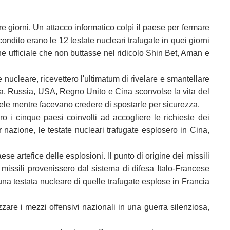
e giorni. Un attacco informatico colpì il paese per fermare
ndito erano le 12 testate nucleari trafugate in quei giorni
one ufficiale che non buttasse nel ridicolo Shin Bet, Aman e
 nucleare, ricevettero l'ultimatum di rivelare e smantellare
ancia, Russia, USA, Regno Unito e Cina sconvolse la vita del
le mentre facevano credere di spostarle per sicurezza.
o i cinque paesi coinvolti ad accogliere le richieste dei
 nazione, le testate nucleari trafugate esplosero in Cina,
se artefice delle esplosioni. Il punto di origine dei missili
 missili provenissero dal sistema di difesa Italo-Francese
una testata nucleare di quelle trafugate esplose in Francia
zzare i mezzi offensivi nazionali in una guerra silenziosa,