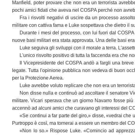
Manfield, poter provare che non era un terrorista avrebb
pochi amici fidati che aveva nel COSPA perché non avrebb
Fra i risvolti negativi di uscire da un processo asso
militare con cattiva fama e Luke sospettava che dietro il 
Durante i mesi del processo, con lui fuori dal COSPA e
nuove basi militari era stata approvata. Una delle basi er
Luke seguiva gli sviluppi con il morale a terra. L'ass
L'unico risvolto positivo di tutta la faccenda era che 
Il Vicepresidente del COSPA andò a fargli una breve v
legate. Tutta l'opinione pubblica non vedeva di buon occhi
per la Protezione Aerea.
Luke avrebbe voluto replicare che non era un terrorista
Non disse nulla e continuò ad ascoltare il senatore Vic
militare. Vicari sperava che un giorno Navarro fosse più p
accennò ad alcuni amici che curavano gli interessi del C
«Se continui a far parte del giro,» disse, «vedrai che 
Purtroppo è così, ma tornerai a essere un membro del C
«Non lo so.» Rispose Luke. «Comincio ad apprezzare la