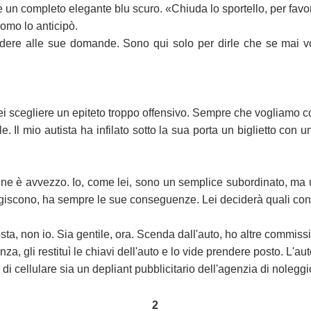
 e un completo elegante blu scuro. «Chiuda lo sportello, per favo
uomo lo anticipò.
e alle sue domande. Sono qui solo per dirle che se mai vorrà
 scegliere un epiteto troppo offensivo. Sempre che vogliamo co
 Il mio autista ha infilato sotto la sua porta un biglietto con
e ne è avvezzo. Io, come lei, sono un semplice subordinato, ma 
agiscono, ha sempre le sue conseguenze. Lei deciderà quali c
a, non io. Sia gentile, ora. Scenda dall'auto, ho altre commissi
nza, gli restituì le chiavi dell'auto e lo vide prendere posto. L'au
o di cellulare sia un depliant pubblicitario dell'agenzia di nolegg
2