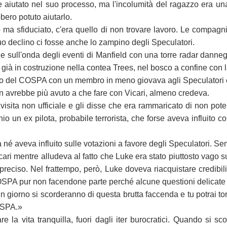
e aiutato nel suo processo, ma l'incolumità del ragazzo era un
ero potuto aiutarlo.
lto ma sfiduciato, c'era quello di non trovare lavoro. Le compa
suo declino ci fosse anche lo zampino degli Speculatori.
 sull'onda degli eventi di Manfield con una torre radar danneggi
a già in costruzione nella contea Trees, nel bosco a confine con 
etto del COSPA con un membro in meno giovava agli Speculatori e p
non avrebbe più avuto a che fare con Vicari, almeno credeva.
isita non ufficiale e gli disse che era rammaricato di non pote
o un ex pilota, probabile terrorista, che forse aveva influito c
 né aveva influito sulle votazioni a favore degli Speculatori. S
ari mentre alludeva al fatto che Luke era stato piuttosto vago su
reciso. Nel frattempo, però, Luke doveva riacquistare credibili
OSPA pur non facendone parte perché alcune questioni delicate n
un giorno si scorderanno di questa brutta faccenda e tu potrai tor
OSPA.»
 vita tranquilla, fuori dagli iter burocratici. Quando si scor