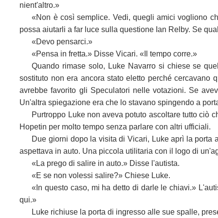
nient'altro.»
«Non è così semplice. Vedi, quegli amici vogliono che
possa aiutarli a far luce sulla questione Ian Relby. Se qua
«Devo pensarci.»
«Pensa in fretta.» Disse Vicari. «Il tempo corre.»
Quando rimase solo, Luke Navarro si chiese se quell
sostituto non era ancora stato eletto perché cercavano 
avrebbe favorito gli Speculatori nelle votazioni. Se av
Un'altra spiegazione era che lo stavano spingendo a portar
Purtroppo Luke non aveva potuto ascoltare tutto ciò 
Hopetin per molto tempo senza parlare con altri ufficiali.
Due giorni dopo la visita di Vicari, Luke aprì la por
aspettava in auto. Una piccola utilitaria con il logo di un'
«La prego di salire in auto.» Disse l'autista.
«E se non volessi salire?» Chiese Luke.
«In questo caso, mi ha detto di darle le chiavi.» L'aut
qui.»
Luke richiuse la porta di ingresso alle sue spalle, pres