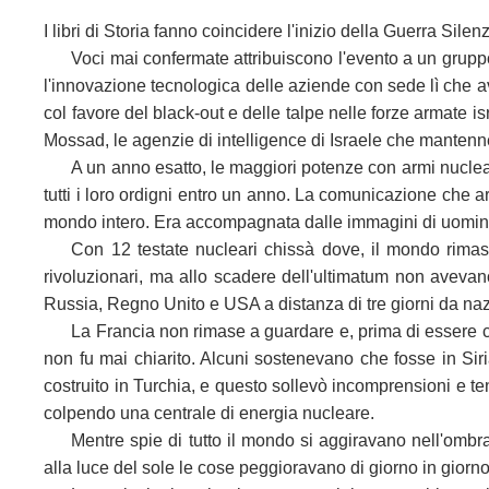
I libri di Storia fanno coincidere l'inizio della Guerra Silen
Voci mai confermate attribuiscono l'evento a un gruppo 
l'innovazione tecnologica delle aziende con sede lì che av
col favore del black-out e delle talpe nelle forze armate i
Mossad, le agenzie di intelligence di Israele che mantenn
A un anno esatto, le maggiori potenze con armi nucleari,
tutti i loro ordigni entro un anno. La comunicazione che ar
mondo intero. Era accompagnata dalle immagini di uomini 
Con 12 testate nucleari chissà dove, il mondo rimase 
rivoluzionari, ma allo scadere dell'ultimatum non avevano
Russia, Regno Unito e USA a distanza di tre giorni da na
La Francia non rimase a guardare e, prima di essere colp
non fu mai chiarito. Alcuni sostenevano che fosse in Siri
costruito in Turchia, e questo sollevò incomprensioni e te
colpendo una centrale di energia nucleare.
Mentre spie di tutto il mondo si aggiravano nell'ombra 
alla luce del sole le cose peggioravano di giorno in giorno