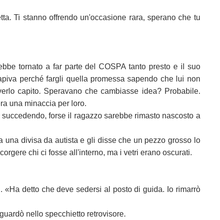
tta. Ti stanno offrendo un'occasione rara, sperano che tu
bbe tornato a far parte del COSPA tanto presto e il suo
capiva perché fargli quella promessa sapendo che lui non
 averlo capito. Speravano che cambiasse idea? Probabile.
era una minaccia per loro.
a succedendo, forse il ragazzo sarebbe rimasto nascosto a
a una divisa da autista e gli disse che un pezzo grosso lo
orgere chi ci fosse all'interno, ma i vetri erano oscurati.
vi. «Ha detto che deve sedersi al posto di guida. Io rimarrò
 guardò nello specchietto retrovisore.