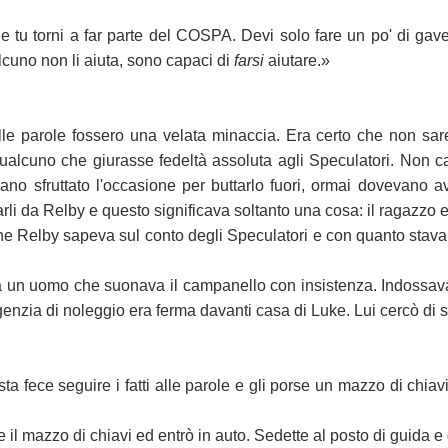
 tu torni a far parte del COSPA. Devi solo fare un po' di gave
lcuno non li aiuta, sono capaci di
farsi
aiutare.»
e parole fossero una velata minaccia. Era certo che non sare
qualcuno che giurasse fedeltà assoluta agli Speculatori. Non 
evano sfruttato l'occasione per buttarlo fuori, ormai dovevano
li da Relby e questo significava soltanto una cosa: il ragazzo 
che Relby sapeva sul conto degli Speculatori e con quanto stav
ta a un uomo che suonava il campanello con insistenza. Indossav
agenzia di noleggio era ferma davanti casa di Luke. Lui cercò di sc
ista fece seguire i fatti alle parole e gli porse un mazzo di chia
e il mazzo di chiavi ed entrò in auto. Sedette al posto di guida e