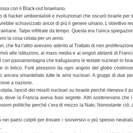
ziosa con il Black-out Israeliano.
di hacker ambientalisti e rivoluzionari che oscurò Israele per tr
rebbe schiavizzato ancor di più il genere umano. L'obiettivo reco
sraeliane. Talpe infiltrate da tempo. Questa era l'unica spiegazi
ero la cosa celata per un anno.
 che fra l'altro avevano aderito al Trattato di non proliferazione
rivò alle istituzioni, ai mass media e ai singoli abitanti di Fr
con passamontagna che trafugavano le testate nucleari in Israe
in bilico. Forti pressioni da ogni angolo del globo costrinser
 ancora smantellato tutte le armi nucleari. A gruppi di due per
zione a nazione.
ita, lanciò dei missili nucleari su Israele perché riteneva il pae
a, dove la Francia aveva basi segrete. Altri sostenevano che i
nsioni politiche perché c'era di mezzo la Nato. Nonostante ciò, 
nei paesi colpiti per trovare i sovversivi o più spesso neutrali
.