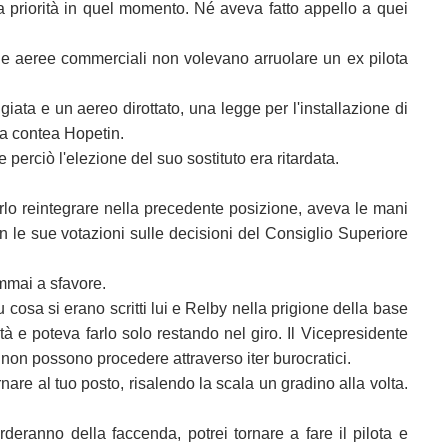
a priorità in quel momento. Né aveva fatto appello a quei
gnie aeree commerciali non volevano arruolare un ex pilota
ata e un aereo dirottato, una legge per l'installazione di
la contea Hopetin.
erciò l'elezione del suo sostituto era ritardata.
rlo reintegrare nella precedente posizione, aveva le mani
on le sue votazioni sulle decisioni del Consiglio Superiore
emmai a sfavore.
 cosa si erano scritti lui e Relby nella prigione della base
tà e poteva farlo solo restando nel giro. Il Vicepresidente
on possono procedere attraverso iter burocratici.
nare al tuo posto, risalendo la scala un gradino alla volta.
deranno della faccenda, potrei tornare a fare il pilota e