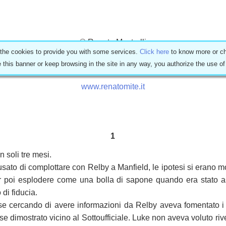
© Renato Mastrulli
 the cookies to provide you with some services.
Click here
to know more or ch
e this banner or keep browsing in the site in any way, you authorize the use o
È vietata la riproduzione, anche parziale, con qualsiasi mezzo.
www.renatomite.it
1
 soli tre mesi.
ato di complottare con Relby a Manfield, le ipotesi si erano mol
er poi esplodere come una bolla di sapone quando era stato asso
di fiducia.
sse cercando di avere informazioni da Relby aveva fomentato i d
e dimostrato vicino al Sottoufficiale. Luke non aveva voluto riv