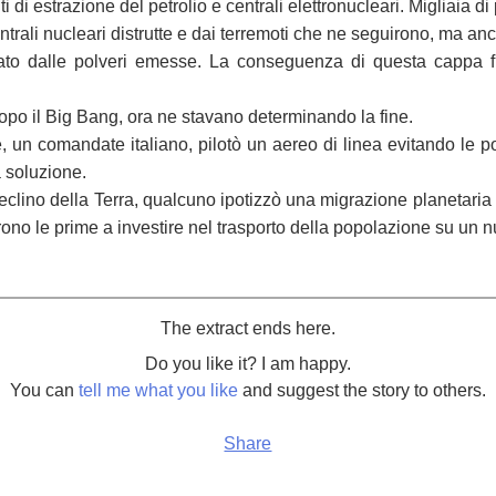
i di estrazione del petrolio e centrali elettronucleari. Migliaia 
centrali nucleari distrutte e dai terremoti che ne seguirono, ma anc
urato dalle polveri emesse. La conseguenza di questa cappa fu
 dopo il Big Bang, ora ne stavano determinando la fine.
n comandate italiano, pilotò un aereo di linea evitando le polv
 soluzione.
 declino della Terra, qualcuno ipotizzò una migrazione planetaria 
urono le prime a investire nel trasporto della popolazione su un 
The extract ends here.
Do you like it? I am happy.
You can
tell me what you like
and suggest the story to others.
Share