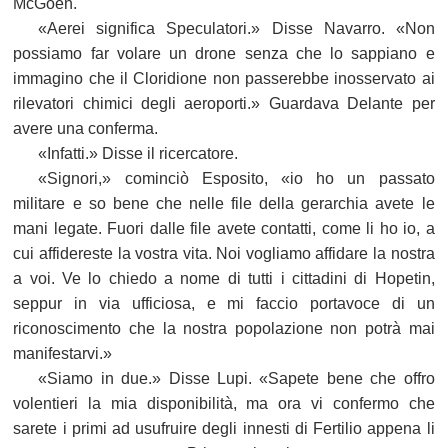
McGoen.
«Aerei significa Speculatori.» Disse Navarro. «Non
possiamo far volare un drone senza che lo sappiano e
immagino che il Cloridione non passerebbe inosservato ai
rilevatori chimici degli aeroporti.» Guardava Delante per
avere una conferma.
«Infatti.» Disse il ricercatore.
«Signori,» cominciò Esposito, «io ho un passato
militare e so bene che nelle file della gerarchia avete le
mani legate. Fuori dalle file avete contatti, come li ho io, a
cui affidereste la vostra vita. Noi vogliamo affidare la nostra
a voi. Ve lo chiedo a nome di tutti i cittadini di Hopetin,
seppur in via ufficiosa, e mi faccio portavoce di un
riconoscimento che la nostra popolazione non potrà mai
manifestarvi.»
«Siamo in due.» Disse Lupi. «Sapete bene che offro
volentieri la mia disponibilità, ma ora vi confermo che
sarete i primi ad usufruire degli innesti di Fertilio appena li