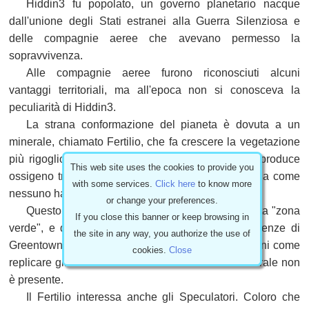
Hiddin3 fu popolato, un governo planetario nacque
dall'unione degli Stati estranei alla Guerra Silenziosa e
delle compagnie aeree che avevano permesso la
sopravvivenza.
Alle compagnie aeree furono riconosciuti alcuni
vantaggi territoriali, ma all'epoca non si conosceva la
peculiarità di Hiddin3.
La strana conformazione del pianeta è dovuta a un
minerale, chiamato Fertilio, che fa crescere la vegetazione
più rigogliosa lì dove è radicato. La vegetazione produce
This web site uses the cookies to provide you
ossigeno tre volte più del normale e purifica l'acqua come
with some services.
Click here
to know more
nessuno ha mai bevuto prima.
or change your preferences.
Questo è più evidente nella contea Hopetin, detta "zona
If you close this banner or keep browsing in
verde", e qui i ricercatori dell'Università delle Scienze di
the site in any way, you authorize the use of
Greentown, la capitale della contea, studiano da anni come
cookies.
Close
replicare gli effetti del Fertilio in terreni dove il minerale non
è presente.
Il Fertilio interessa anche gli Speculatori. Coloro che