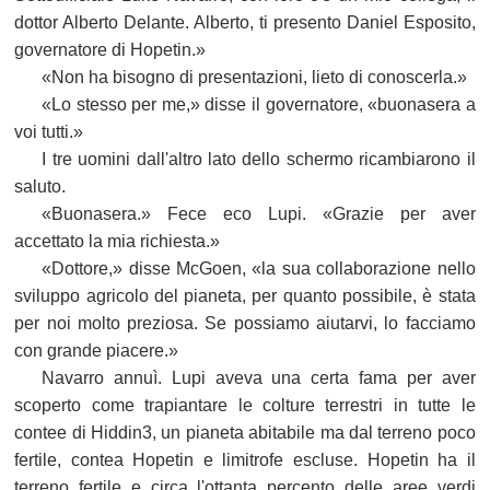
dottor Alberto Delante. Alberto, ti presento Daniel Esposito,
governatore di Hopetin.»
«Non ha bisogno di presentazioni, lieto di conoscerla.»
«Lo stesso per me,» disse il governatore, «buonasera a
voi tutti.»
I tre uomini dall'altro lato dello schermo ricambiarono il
saluto.
«Buonasera.» Fece eco Lupi. «Grazie per aver
accettato la mia richiesta.»
«Dottore,» disse McGoen, «la sua collaborazione nello
sviluppo agricolo del pianeta, per quanto possibile, è stata
per noi molto preziosa. Se possiamo aiutarvi, lo facciamo
con grande piacere.»
Navarro annuì. Lupi aveva una certa fama per aver
scoperto come trapiantare le colture terrestri in tutte le
contee di Hiddin3, un pianeta abitabile ma dal terreno poco
fertile, contea Hopetin e limitrofe escluse. Hopetin ha il
terreno fertile e circa l'ottanta percento delle aree verdi