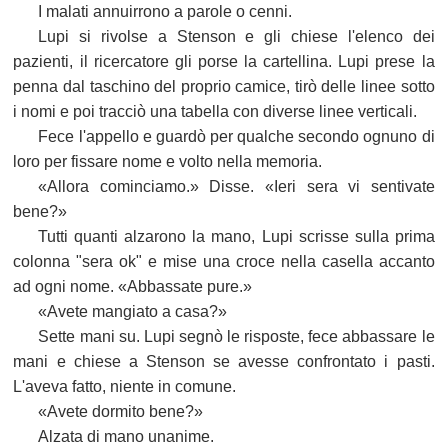
I malati annuirrono a parole o cenni.
Lupi si rivolse a Stenson e gli chiese l'elenco dei
pazienti, il ricercatore gli porse la cartellina. Lupi prese la
penna dal taschino del proprio camice, tirò delle linee sotto
i nomi e poi tracciò una tabella con diverse linee verticali.
Fece l'appello e guardò per qualche secondo ognuno di
loro per fissare nome e volto nella memoria.
«Allora cominciamo.» Disse. «Ieri sera vi sentivate
bene?»
Tutti quanti alzarono la mano, Lupi scrisse sulla prima
colonna "sera ok" e mise una croce nella casella accanto
ad ogni nome. «Abbassate pure.»
«Avete mangiato a casa?»
Sette mani su. Lupi segnò le risposte, fece abbassare le
mani e chiese a Stenson se avesse confrontato i pasti.
L'aveva fatto, niente in comune.
«Avete dormito bene?»
Alzata di mano unanime.