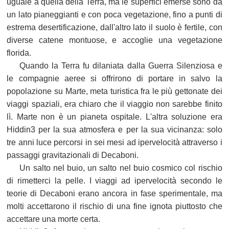
uguale a quella della Terra, ma le superfici emerse sono da
un lato pianeggianti e con poca vegetazione, fino a punti di
estrema desertificazione, dall'altro lato il suolo è fertile, con
diverse catene montuose, e accoglie una vegetazione
florida.
Quando la Terra fu dilaniata dalla Guerra Silenziosa e
le compagnie aeree si offrirono di portare in salvo la
popolazione su Marte, meta turistica fra le più gettonate dei
viaggi spaziali, era chiaro che il viaggio non sarebbe finito
lì. Marte non è un pianeta ospitale. L'altra soluzione era
Hiddin3 per la sua atmosfera e per la sua vicinanza: solo
tre anni luce percorsi in sei mesi ad ipervelocità attraverso i
passaggi gravitazionali di Decaboni.
Un salto nel buio, un salto nel buio cosmico col rischio
di rimetterci la pelle. I viaggi ad ipervelocità secondo le
teorie di Decaboni erano ancora in fase sperimentale, ma
molti accettarono il rischio di una fine ignota piuttosto che
accettare una morte certa.