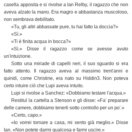
casella apposita e si rivolse a Ian Relby, il ragazzo che non
aveva alzato la mano. Era magro e abbastanza muscoloso,
non sembrava debilitato.
«Tu, gli altri abbassate pure, tu hai fatto la doccia?»
«Sì.»
«Ti è finita acqua in bocca?»
«Sì.» Disse il ragazzo come se avesse avuto
un'intuizione.
Sotto una miriade di capelli neri, il suo sguardo si era
fatto attento. Il ragazzo aveva al massimo trent'anni e
quindi, come Christine, era nato su Hiddin3. Non poteva
certo intuire ciò che Lupi aveva intuito.
Lupi si rivolse a Sanchez: «Dobbiamo testare l'acqua.»
Restituì la cartella a Stenson e gli disse: «Fa' preparare
delle camere, dobbiamo tenerli sotto controllo per un po'.»
«Certo, capo.»
«Io vorrei tornare a casa, mi sento già meglio.» Disse
Ian. «Non potete darmi qualcosa e farmi uscire.»