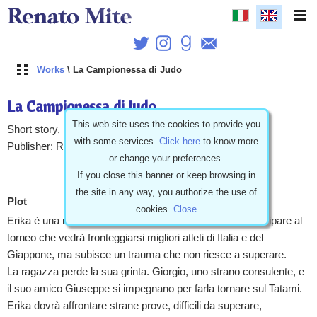
Works
\ La Campionessa di Judo
La Campionessa di Judo
This web site uses the cookies to provide you
Short story, Dramatic, Italiano, 32 pages
with some services.
Click here
to know more
Publisher: Renato Mite, Italia 09/30/2022
or change your preferences.
Read
If you close this banner or keep browsing in
the site in any way, you authorize the use of
Plot
cookies.
Close
Erika è una ragazza a cui piace il Judo e vorrebbe partecipare al
torneo che vedrà fronteggiarsi migliori atleti di Italia e del
Giappone, ma subisce un trauma che non riesce a superare.
La ragazza perde la sua grinta. Giorgio, uno strano consulente, e
il suo amico Giuseppe si impegnano per farla tornare sul Tatami.
Erika dovrà affrontare strane prove, difficili da superare,