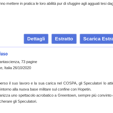
 mettere in pratica le loro abilità pur di sfuggire agli agguati tesi dag
Dettagli
Estratto
Scarica Estr
cluso
antascienza, 73 pagine
e, Italia 26/10/2020
rso il suo lavoro e la sua carica nel COSPA, gli Speculatori lo attir
o intorno alla nuova base militare sul confine con Hopetin.
nizza uno spettacolo acrobatico a Greentown, sempre più convinto c
herare gli Speculatori.