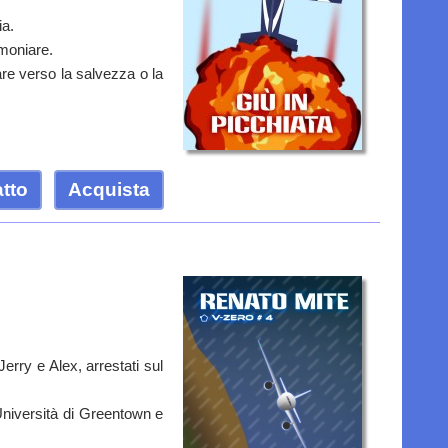
ia.
imoniare.
are verso la salvezza o la
atto
Acquista
rry e Alex, arrestati sul
l'Università di Greentown e