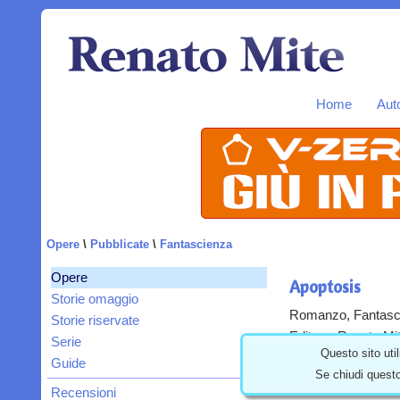
Home
Aut
Opere
\
Pubblicate
\
Fantascienza
Opere
Apoptosis
Storie omaggio
Romanzo, Fantasci
Storie riservate
Editore: Renato Mit
Serie
Questo sito util
ISBN: 978198495
Guide
Se chiudi questo
Recensioni