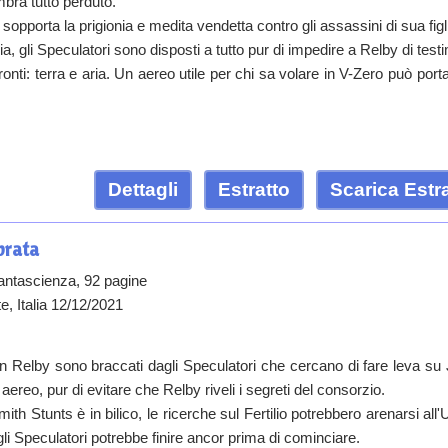
bra tutto perduto.
opporta la prigionia e medita vendetta contro gli assassini di sua figl
a, gli Speculatori sono disposti a tutto pur di impedire a Relby di test
ronti: terra e aria. Un aereo utile per chi sa volare in V-Zero può port
Dettagli
Estratto
Scarica Estr
brata
antascienza, 92 pagine
e, Italia 12/12/2021
 Relby sono braccati dagli Speculatori che cercano di fare leva su Je
 aereo, pur di evitare che Relby riveli i segreti del consorzio.
mith Stunts è in bilico, le ricerche sul Fertilio potrebbero arenarsi al
gli Speculatori potrebbe finire ancor prima di cominciare.