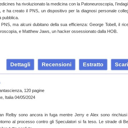
icines ha rivoluzionato la medicina con la Patoneuroscopìa, l'indagi
, e ha creato il PNS, un dispositivo per la diagnosi personale colleg
tà pubblica.
 PNS, ma alcuni dubitano della sua efficienza: George Tobell, il ric
euroscopìa, e Matthew Jaws, un hacker ossessionato dalla HOB.
Dettagli
Recensioni
Estratto
Scari
a
antascienza, 120 pagine
e, Italia 04/05/2024
n Relby sono ancora in fuga mentre Jerry e Alex sono rinchiusi 
intorno al processo contro gli Speculatori si fa teso. Le strade di B