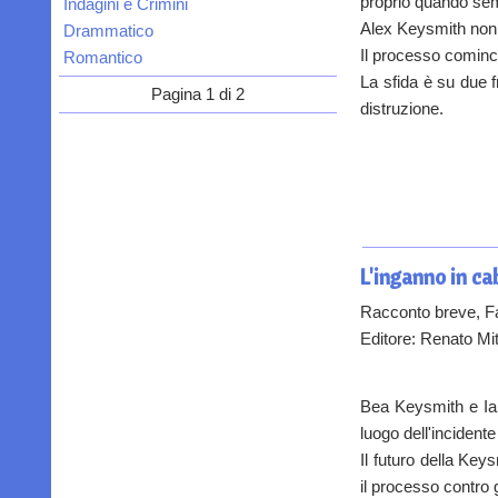
proprio quando sem
Indagini e Crimini
Alex Keysmith non s
Drammatico
Il processo cominci
Romantico
La sfida è su due f
Pagina 1 di 2
distruzione.
L'inganno in ca
Racconto breve, F
Editore: Renato Mit
Bea Keysmith e Ian
luogo dell'incidente
Il futuro della Keys
il processo contro 