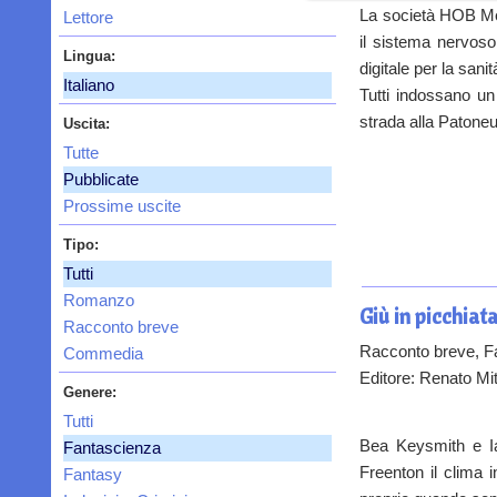
La società HOB Med
Lettore
il sistema nervoso
Lingua:
digitale per la sani
Italiano
Tutti indossano un
strada alla Paton
Uscita:
Tutte
Pubblicate
Prossime uscite
Tipo:
Tutti
Romanzo
Giù in picchiat
Racconto breve
Racconto breve, F
Commedia
Editore: Renato Mit
Genere:
Tutti
Bea Keysmith e Ia
Fantascienza
Freenton il clima 
Fantasy