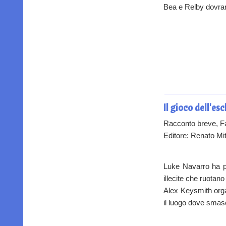
Bea e Relby dovranno
Il gioco dell'es
Racconto breve, F
Editore: Renato Mit
Luke Navarro ha pe
illecite che ruotan
Alex Keysmith orga
il luogo dove smasc