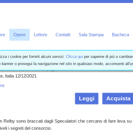
ore
Opere
Lettore
Contatti
Sala Stampa
Bacheca
in cabrata
izza i cookie per fornirti alcuni servizi.
Clicca qui
per saperne di più o cambiar
 banner o prosegui la navigazione nel sito in qualsiasi modo, acconsenti all'
ntascienza, Italiano, 92 pagine
e, Italia 12/12/2021
re
Leggi
Acquista
Relby sono braccati dagli Speculatori che cercano di fare leva su Jer
veli i segreti del consorzio.