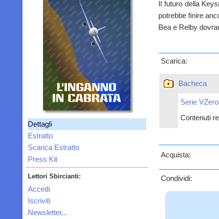
Il futuro della Key
potrebbe finire anc
Bea e Relby dovranno
Scarica:
Bacheca
Serie VZero
Contenuti rel
Dettagli
Estratto
Scarica Estratto
Acquista:
Press Kit
Lettori Sbircianti:
Condividi:
Accedi
Iscriviti
Newsletter...