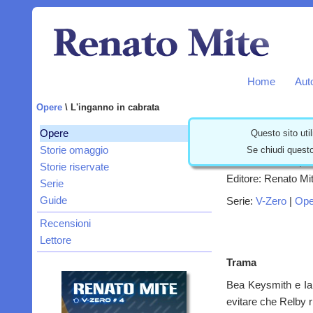
Home
Aut
Opere
\ L'inganno in cabrata
L'inganno 
Questo sito util
Opere
Se chiudi questo
Storie omaggio
Racconto breve, Fa
Storie riservate
Editore: Renato Mit
Serie
Guide
Serie:
V-Zero
|
Ope
Recensioni
Lettore
Trama
Bea Keysmith e Ian 
evitare che Relby ri