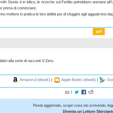
smith Stunts è in bilico, le ricerche sul Fertilio potrebbero arenarsi al
or prima di cominciare.
 mettere in pratica le loro abilità pur di sfuggire agli agguati tesi dag
pdf
ativi alla serie di racconti V-Zero.
Amazon.it (ebook)
|
Apple Books (ebook)
|
Goo
|
Resta aggiornato, scopri cosa sto scrivendo, leggi
Diventa un Lettore Sbirciant