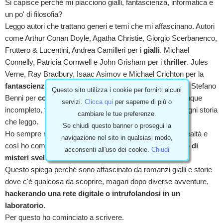
Si capisce perché mi piacciono gialli, fantascienza, informatica e
un po' di filosofia?
Leggo autori che trattano generi e temi che mi affascinano. Autori
come Arthur Conan Doyle, Agatha Christie, Giorgio Scerbanenco,
Fruttero & Lucentini, Andrea Camilleri per i
gialli
. Michael
Connelly, Patricia Cornwell e John Grisham per i
thriller
. Jules
Verne, Ray Bradbury, Isaac Asimov e Michael Crichton per la
fantascienza
. Douglas Adams, Luciano De Crescenzo e Stefano
Questo sito utilizza i cookie per fornirti alcuni
Benni per
comicità e fantasia
... L'elenco sarebbe comunque
servizi.
Clicca qui
per saperne di più o
incompleto, traggo sempre qualcosa su cui riflettere da ogni storia
cambiare le tue preferenze.
che leggo.
Se chiudi questo banner o prosegui la
Ho sempre riflettuto molto su cosa accade nella nostra realtà e
navigazione nel sito in qualsiasi modo,
così ho cominciato a
fantasticare di realtà alternative o di
acconsenti all'uso dei cookie.
Chiudi
misteri svelati
.
Questo spiega perché sono affascinato da romanzi gialli e storie
dove c'è qualcosa da scoprire, magari dopo diverse avventure,
hackerando una rete digitale o intrufolandosi in un
laboratorio
.
Per questo ho cominciato a scrivere.