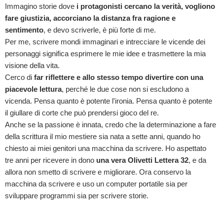
Immagino storie dove
i protagonisti cercano la verità, vogliono
fare giustizia, accorciano la distanza fra ragione e
sentimento
, e devo scriverle, è più forte di me.
Per me, scrivere mondi immaginari e intrecciare le vicende dei
personaggi significa esprimere le mie idee e trasmettere la mia
visione della vita.
Cerco di
far riflettere e allo stesso tempo divertire con una
piacevole lettura
, perché le due cose non si escludono a
vicenda. Pensa quanto è potente l'ironia. Pensa quanto è potente
il giullare di corte che può prendersi gioco del re.
Anche se la passione è innata, credo che la determinazione a fare
della scrittura il mio mestiere sia nata a sette anni, quando ho
chiesto ai miei genitori una macchina da scrivere. Ho aspettato
tre anni per ricevere in dono
una vera Olivetti Lettera 32
, e da
allora non smetto di scrivere e migliorare. Ora conservo la
macchina da scrivere e uso un computer portatile sia per
sviluppare programmi sia per scrivere storie.