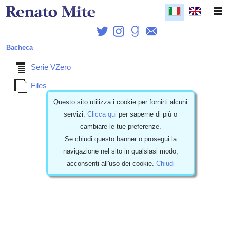
Bacheca
Serie VZero
Files
Questo sito utilizza i cookie per fornirti alcuni
19/08/2024 - Italiano
servizi.
Clicca qui
per saperne di più o
cambiare le tue preferenze.
Estratto Racconto V-Zero #5
Se chiudi questo banner o prosegui la
navigazione nel sito in qualsiasi modo,
acconsenti all'uso dei cookie.
Chiudi