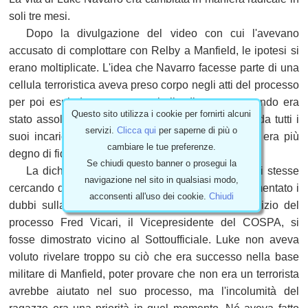
soli tre mesi.
Dopo la divulgazione del video con cui l'avevano
accusato di complottare con Relby a Manfield, le ipotesi si
erano moltiplicate. L'idea che Navarro facesse parte di una
cellula terroristica aveva preso corpo negli atti del processo
per poi esplodere come una bolla di sapone quando era
Questo sito utilizza i cookie per fornirti alcuni
stato assolto. Intanto era stato sospeso, sollevato da tutti i
servizi.
Clicca qui
per saperne di più o
suoi incarichi e aveva perso il lavoro perché non era più
cambiare le tue preferenze.
degno di fiducia.
Se chiudi questo banner o prosegui la
La dichiarazione stringata in base alla quale lui stesse
navigazione nel sito in qualsiasi modo,
cercando di avere informazioni da Relby aveva fomentato i
acconsenti all'uso dei cookie.
Chiudi
dubbi sulla condotta di Navarro, nonostante all'inizio del
processo Fred Vicari, il Vicepresidente del COSPA, si
fosse dimostrato vicino al Sottoufficiale. Luke non aveva
voluto rivelare troppo su ciò che era successo nella base
militare di Manfield, poter provare che non era un terrorista
avrebbe aiutato nel suo processo, ma l'incolumità del