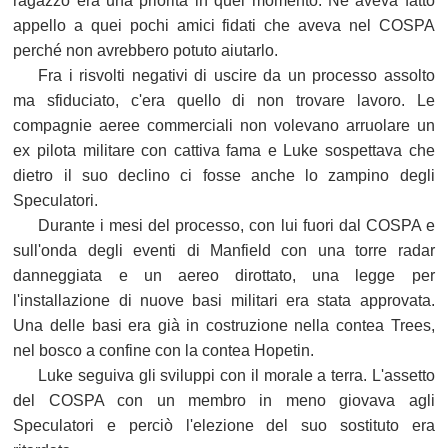
ragazzo era una priorità in quel momento. Né aveva fatto
appello a quei pochi amici fidati che aveva nel COSPA
perché non avrebbero potuto aiutarlo.
Fra i risvolti negativi di uscire da un processo assolto
ma sfiduciato, c'era quello di non trovare lavoro. Le
compagnie aeree commerciali non volevano arruolare un
ex pilota militare con cattiva fama e Luke sospettava che
dietro il suo declino ci fosse anche lo zampino degli
Speculatori.
Durante i mesi del processo, con lui fuori dal COSPA e
sull'onda degli eventi di Manfield con una torre radar
danneggiata e un aereo dirottato, una legge per
l'installazione di nuove basi militari era stata approvata.
Una delle basi era già in costruzione nella contea Trees,
nel bosco a confine con la contea Hopetin.
Luke seguiva gli sviluppi con il morale a terra. L'assetto
del COSPA con un membro in meno giovava agli
Speculatori e perciò l'elezione del suo sostituto era