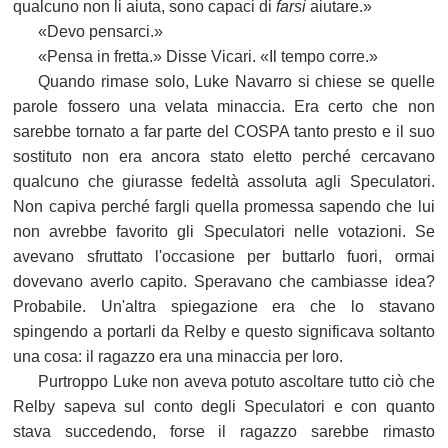
qualcuno non li aiuta, sono capaci di
farsi
aiutare.»
«Devo pensarci.»
«Pensa in fretta.» Disse Vicari. «Il tempo corre.»
Quando rimase solo, Luke Navarro si chiese se quelle
parole fossero una velata minaccia. Era certo che non
sarebbe tornato a far parte del COSPA tanto presto e il suo
sostituto non era ancora stato eletto perché cercavano
qualcuno che giurasse fedeltà assoluta agli Speculatori.
Non capiva perché fargli quella promessa sapendo che lui
non avrebbe favorito gli Speculatori nelle votazioni. Se
avevano sfruttato l'occasione per buttarlo fuori, ormai
dovevano averlo capito. Speravano che cambiasse idea?
Probabile. Un'altra spiegazione era che lo stavano
spingendo a portarli da Relby e questo significava soltanto
una cosa: il ragazzo era una minaccia per loro.
Purtroppo Luke non aveva potuto ascoltare tutto ciò che
Relby sapeva sul conto degli Speculatori e con quanto
stava succedendo, forse il ragazzo sarebbe rimasto