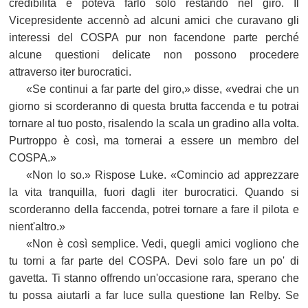
credibilità e poteva farlo solo restando nel giro. Il
Vicepresidente accennò ad alcuni amici che curavano gli
interessi del COSPA pur non facendone parte perché
alcune questioni delicate non possono procedere
attraverso iter burocratici.
«Se continui a far parte del giro,» disse, «vedrai che un
giorno si scorderanno di questa brutta faccenda e tu potrai
tornare al tuo posto, risalendo la scala un gradino alla volta.
Purtroppo è così, ma tornerai a essere un membro del
COSPA.»
«Non lo so.» Rispose Luke. «Comincio ad apprezzare
la vita tranquilla, fuori dagli iter burocratici. Quando si
scorderanno della faccenda, potrei tornare a fare il pilota e
nient'altro.»
«Non è così semplice. Vedi, quegli amici vogliono che
tu torni a far parte del COSPA. Devi solo fare un po' di
gavetta. Ti stanno offrendo un'occasione rara, sperano che
tu possa aiutarli a far luce sulla questione Ian Relby. Se