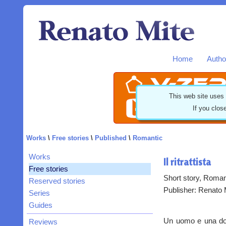
Home
Autho
This web site uses
If you clos
Works
\
Free stories
\
Published
\
Romantic
Works
Il ritrattista
Free stories
Short story, Roman
Reserved stories
Publisher: Renato M
Series
Guides
Un uomo e una donn
Reviews