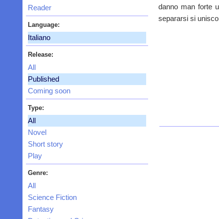
danno man forte un
Reader
separarsi si unisco
Language:
Italiano
Release:
All
Published
Coming soon
Type:
All
Novel
Short story
Play
Genre:
All
Science Fiction
Fantasy