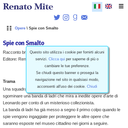
Opere
\ Spie con Smalto
Spie con Smalto
Questo sito utilizza i cookie per fornirti alcuni
Racconto breve, Indagini e Crimini, Italiano, 76 pagine
servizi.
Clicca qui
per saperne di più o
Editore: Renato Mite, Italia 24/12/2022
cambiare le tue preferenze.
Leggi
Se chiudi questo banner o prosegui la
navigazione nel sito in qualsiasi modo,
Trama
acconsenti all'uso dei cookie.
Chiudi
Una squadra di donne spie con il loro tuttofare nerd deve
sgominare una banda di ladri che mira a inedite opere d'arte di
Leonardo per conto di un misterioso collezionista.
La banda di ladri ha già messo a segno il primo colpo quando le
spie vengono ingaggiate per proteggere le altre opere che
saranno esposte nel museo cittadino nei giorni a seguire.