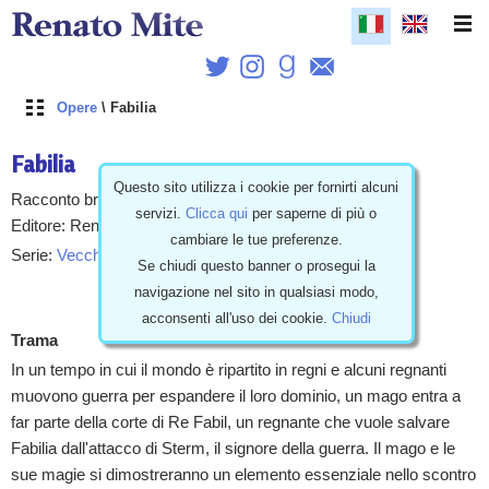
Opere
\ Fabilia
Fabilia
Questo sito utilizza i cookie per fornirti alcuni
Racconto breve, Fantasy, Italiano, 37 pagine
servizi.
Clicca qui
per saperne di più o
Editore: Renato Mite, Italia 24/11/2013
cambiare le tue preferenze.
Serie:
Vecchie Storie
|
Opere
Se chiudi questo banner o prosegui la
navigazione nel sito in qualsiasi modo,
Leggi
acconsenti all'uso dei cookie.
Chiudi
Trama
In un tempo in cui il mondo è ripartito in regni e alcuni regnanti
muovono guerra per espandere il loro dominio, un mago entra a
far parte della corte di Re Fabil, un regnante che vuole salvare
Fabilia dall'attacco di Sterm, il signore della guerra. Il mago e le
sue magie si dimostreranno un elemento essenziale nello scontro