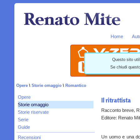
Home
Aut
Questo sito util
Se chiudi questo
Opere
\
Storie omaggio
\
Romantico
Opere
Il ritrattista
Storie omaggio
Racconto breve, R
Storie riservate
Editore: Renato Mit
Serie
Guide
Un uomo e una donn
Recensioni