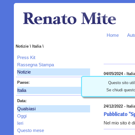
Home
Aut
Notizie \ Italia \
Press Kit
Rassegna Stampa
Notizie
04/05/2024 - Itali
Pubblicato "Gi
Paese:
Questo sito util
Se chiudi questo
Italia
Il quinto raccont
Data:
24/12/2022 - Itali
Qualsiasi
Pubblicato "S
Oggi
Nel mio sito è d
Ieri
Questo mese