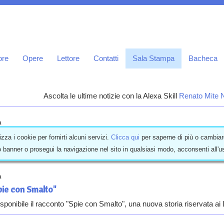
ore
Opere
Lettore
Contatti
Sala Stampa
Bacheca
Ascolta le ultime notizie con la Alexa Skill
Renato Mite N
a
ù in picchiata"
izza i cookie per fornirti alcuni servizi.
Clicca qui
per saperne di più o cambiar
 banner o prosegui la navigazione nel sito in qualsiasi modo, acconsenti all'
o della serie V-Zero è ora disponibile. Scopri il finale della serie e sal
a
pie con Smalto"
isponibile il racconto "Spie con Smalto", una nuova storia riservata ai L