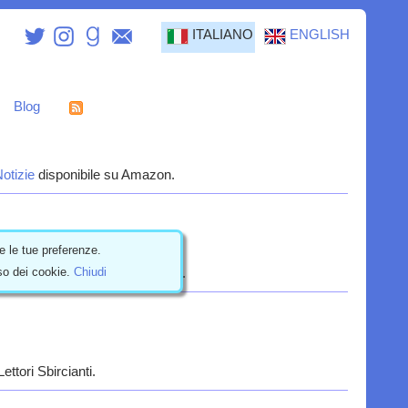
ITALIANO
ENGLISH
Blog
otizie
disponibile su Amazon.
e le tue preferenze.
uso dei cookie.
Chiudi
va Hiddin3 con "Giù in picchiata".
ettori Sbircianti.