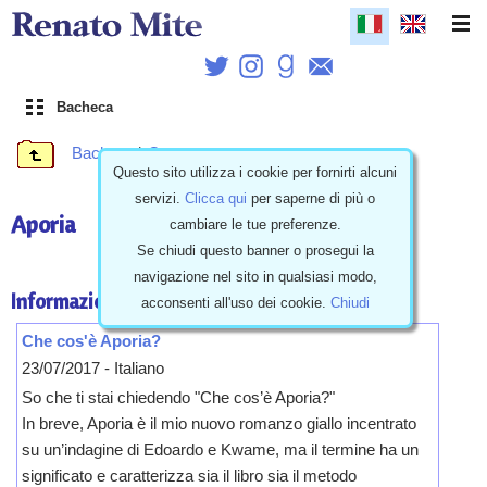
Bacheca
Bacheca
\
Opere
Questo sito utilizza i cookie per fornirti alcuni
servizi.
Clicca qui
per saperne di più o
Aporia
cambiare le tue preferenze.
Se chiudi questo banner o prosegui la
navigazione nel sito in qualsiasi modo,
Informazioni
acconsenti all'uso dei cookie.
Chiudi
Che cos'è Aporia?
23/07/2017 - Italiano
So che ti stai chiedendo "Che cos’è Aporia?"
In breve, Aporia è il mio nuovo romanzo giallo incentrato
su un’indagine di Edoardo e Kwame, ma il termine ha un
significato e caratterizza sia il libro sia il metodo